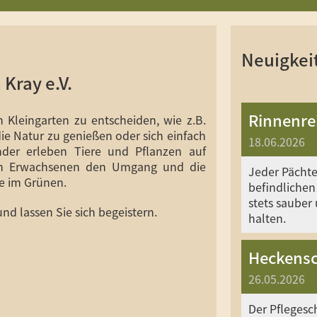
Neuigkei
Kray e.V.
Rinnenre
n Kleingarten zu entscheiden, wie z.B.
e Natur zu genießen oder sich einfach
18.06.2026
nder erleben Tiere und Pflanzen auf
den Erwachsenen den Umgang und die
Jeder Pächter
se im Grünen.
befindlichen
stets sauber
d lassen Sie sich begeistern.
halten.
Heckensch
26.05.2026
Der Pflegesch